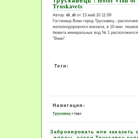
Трускавець : Hotel Vian of 
Truskavets
Автор:
di_di
от 13.май.10 11:09
Гостиница Виан город Трускавец - расположе
железнодорожного вокзала, в 10 мин. пешко
бювета минеральных вод № 1 расположился
"Виан".
Теги:
Навигация:
Трускавец
»
tags
Забронировать или заказать 
виллы, отели Трускавец кур