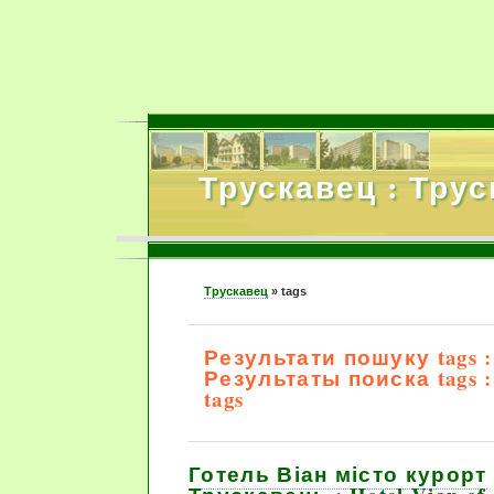
Трускавец : Тру
Трускавец
»
tags
Результати пошуку tags :
Результаты поиска tags : 
tags
Готель Віан місто курорт