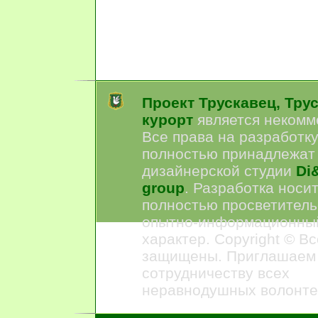
Проект Трускавец, Тру
курорт
является некомм
Все права на разработк
полностью принадлежат
дизайнерской студии
Di&
group
. Разработка носи
полностью просветитель
опытно-информационны
характер. Copyright © В
защищены. Приглашаем
сотрудничеству всех
неравнодушных волонте