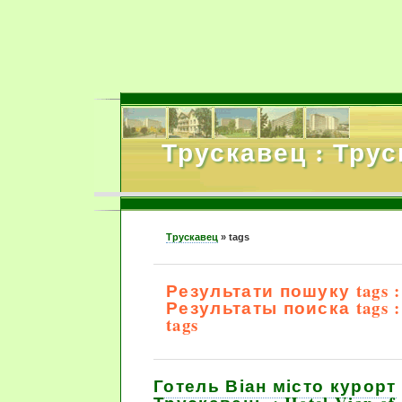
Трускавец : Тру
Трускавец
»
tags
Результати пошуку tags :
Результаты поиска tags : 
tags
Готель Віан місто курорт