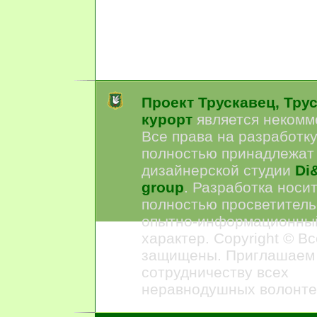
Проект Трускавец, Тру
курорт
является некомм
Все права на разработк
полностью принадлежат
дизайнерской студии
Di&
group
. Разработка носи
полностью просветитель
опытно-информационны
характер. Copyright © В
защищены. Приглашаем
сотрудничеству всех
неравнодушных волонте