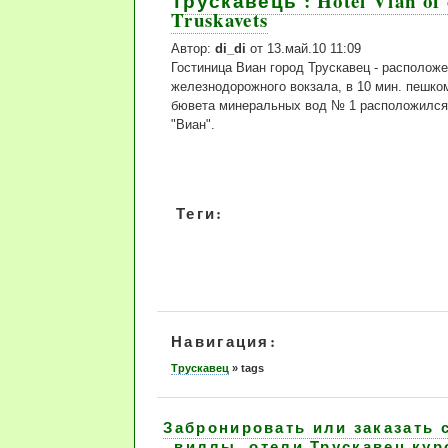
Трускавець : Hotel Vian of 
Truskavets
Автор:
di_di
от 13.май.10 11:09
Гостиница Виан город Трускавец - расположе
железнодорожного вокзала, в 10 мин. пешко
бювета минеральных вод № 1 расположился
"Виан".
Теги:
Навигация:
Трускавец
»
tags
Забронировать или заказать 
виллы, отели Трускавец кур