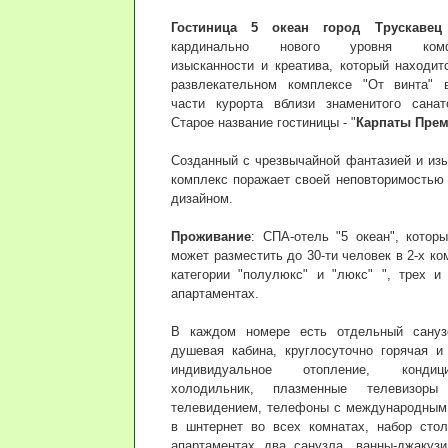
Гостиница 5 океан город Трускавец
кардинально нового уровня комфор
изысканности и креатива, который находит
развлекательном комплексе "От винта" в
части курорта вблизи знаменитого санат
Старое название гостиницы - "
Карпаты Пре
Созданный с чрезвычайной фантазией и из
комплекс поражает своей неповторимостью
дизайном.
Проживание
: СПА-отель "5 океан", котор
может разместить до 30-ти человек в 2-х к
категории "полулюкс" и "люкс" ", трех и
апартаментах.
В каждом номере есть отдельный сануз
душевая кабина, круглосуточно горячая и
индивидуальное отопление, кондиц
холодильник, плазменные телевизор
телевидением, телефоны с международным
в шнтернет во всех комнатах, набор сто
апартаментах два санузла, ванны-джакузи